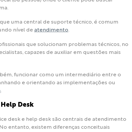
ocal (ou pessoa) onde o cliente pode buscar
ema.
a que uma central de suporte técnico, é comum
undo nível de
atendimento
.
rofissionais que solucionam problemas técnicos, no
cialistas, capazes de auxiliar em questões mais
mbém, funcionar como um intermediário entre o
panhando e orientando as implementações ou
a
.
e Help Desk
ice desk e help desk são centrais de atendimento
). No entanto, existem diferenças conceituais