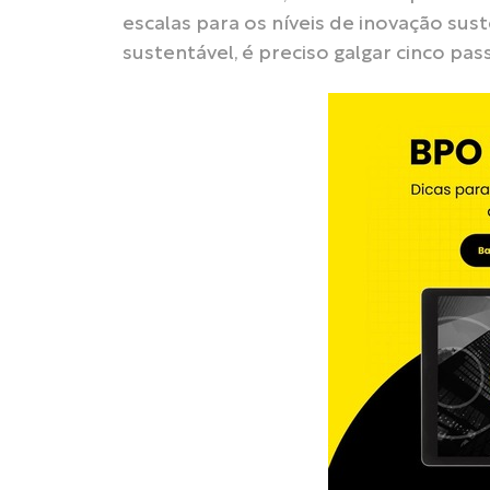
escalas para os níveis de inovação su
sustentável, é preciso galgar cinco pas