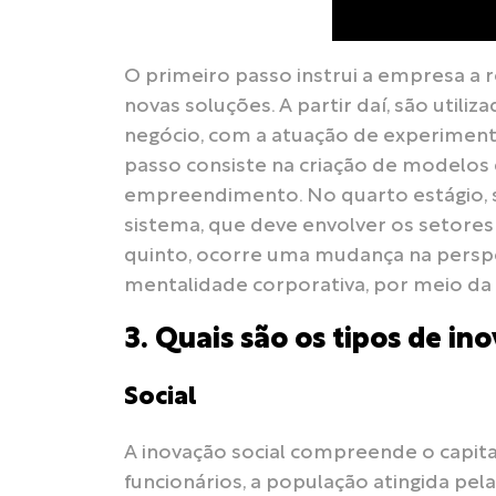
O primeiro passo instrui a empresa a
novas soluções. A partir daí, são utili
negócio, com a atuação de experimento
passo consiste na criação de modelos 
empreendimento. No quarto estágio, s
sistema, que deve envolver os setores 
quinto, ocorre uma mudança na perspe
mentalidade corporativa, por meio da
3. Quais são os tipos de in
Social
A inovação social compreende o capit
funcionários, a população atingida p