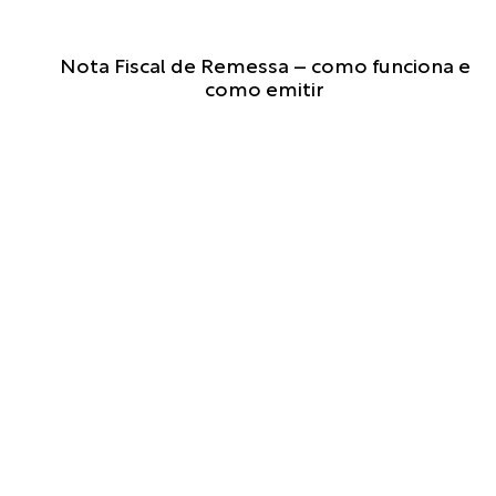
E
Nota Fiscal de Remessa – como funciona e
n
como emitir
t
e
n
d
a
c
o
m
o
f
u
n
c
i
o
n
a