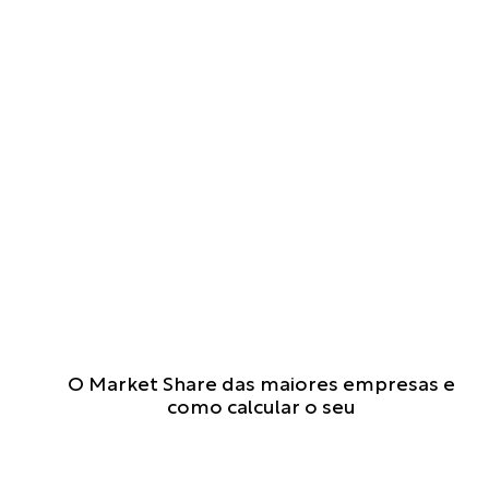
P
O Market Share das maiores empresas e
r
como calcular o seu
o
j
e