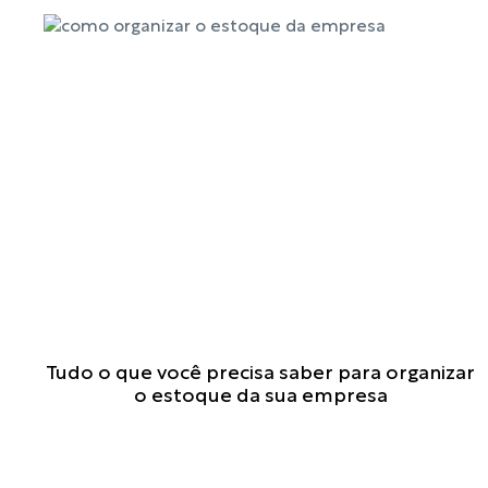
C
Tudo o que você precisa saber para organizar
o
o estoque da sua empresa
n
t
a