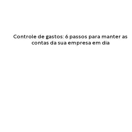
E
Controle de gastos: 6 passos para manter as
n
contas da sua empresa em dia
t
e
n
d
a
o
q
u
e
é
a
C
e
r