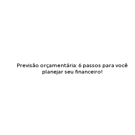
H
Previsão orçamentária: 6 passos para você
o
planejar seu financeiro!
m
e
o
f
f
i
c
e
p