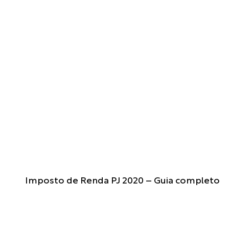
D
Imposto de Renda PJ 2020 – Guia completo
A
S
-
M